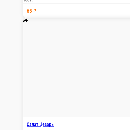
250 ₽
стоим. доставки
Популярное
Мясные блюда
Рыба на мангале
Овощи на мангале
С