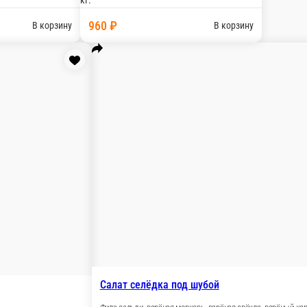
алаты
Хлеб и соусы
Выпечка
На ходу
Горячее копчение