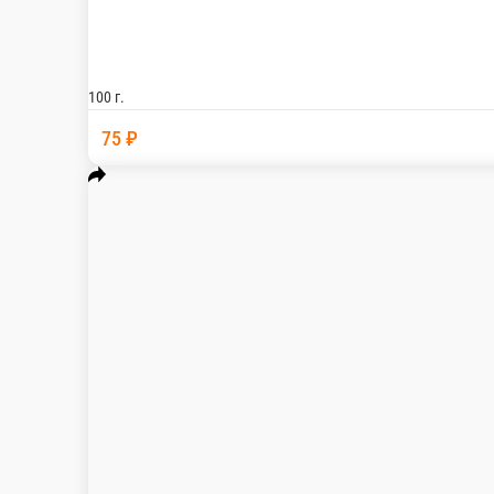
Салат селёдка под шубой
Филе сельди, варёная морковь, варёная свёкла, варёный картоф
100 г.
77 ₽
В корзину