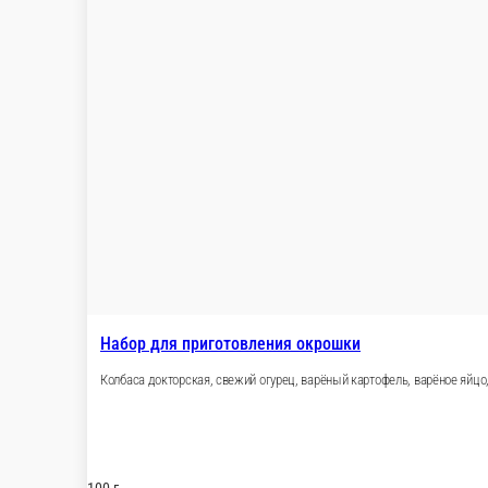
Настройки
89381147950
Главная
Отзывы
О нас
200 ₽
мин. сумма заказа