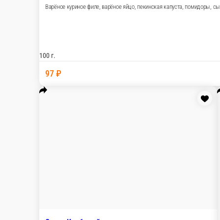
Набор для приготовления окрошки
Колбаса докторская, свежий огурец, варёный картофель, варёно
100 г.
65 ₽
В корзину