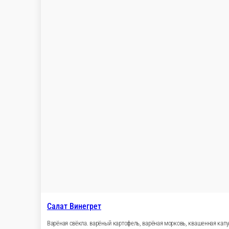
Салат Цезарь
Варёное куриное филе, варёное яйцо, пекинская капуста, помид
100 г.
97 ₽
В корзину