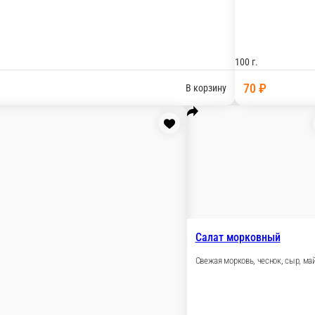
ель, варёное яйцо, майонез