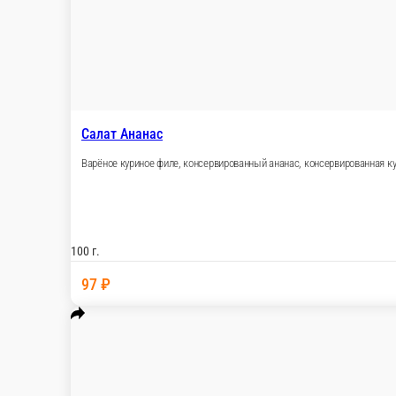
Салат Крабовый
Крабовые палочки, варёное яйцо, кукуруза, свежий огурец, ма
100 г.
72 ₽
В корзину