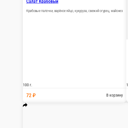
Печёночный торт
Печень, грибы, морковь, яйцо, лук, мука, молоко
кг.
960 ₽
В корзину