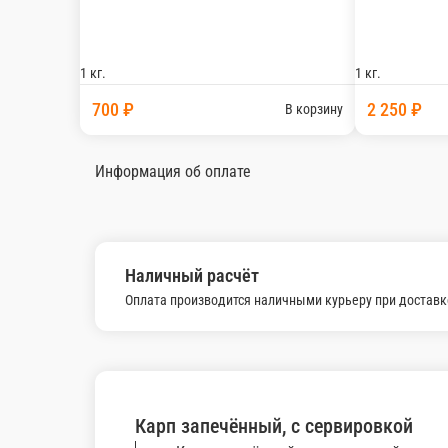
1 100 ₽
В корзи
Скумбрия жаренная на мангале
Скумбрия жаренная на мангале (лимон, помидоры