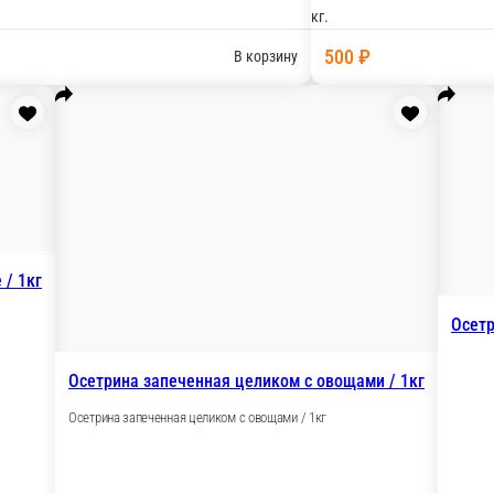
Стейк лосося, жаренный на мангале
тофель, лимон, зелень
кг.
3 000 ₽
В корзину
В корзину