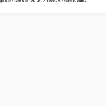
1 кг.
600 ₽
В корзину
В корзину
Осетрина на мангале целиком / 