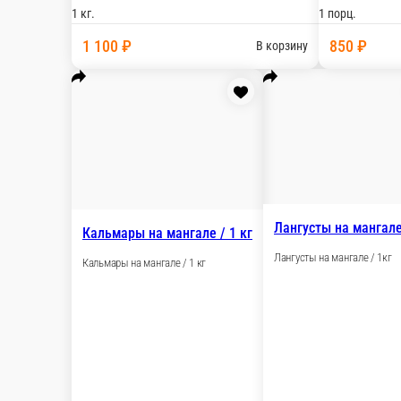
Карп запечённый, с сервировкой
Карп запечённый на мангале, с сервировкой: кар
шт.
1 500 ₽