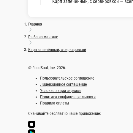
кг.
500 ₽