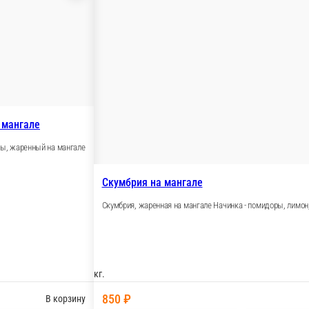
кой окунь на мангале
ой окунь без головы, жаренный на мангале