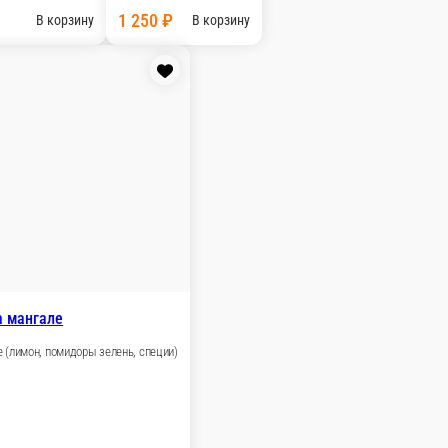
ле Целая рыба, вес от 1.7кг до 2.2 кг
В корзину
Шашлык из форели