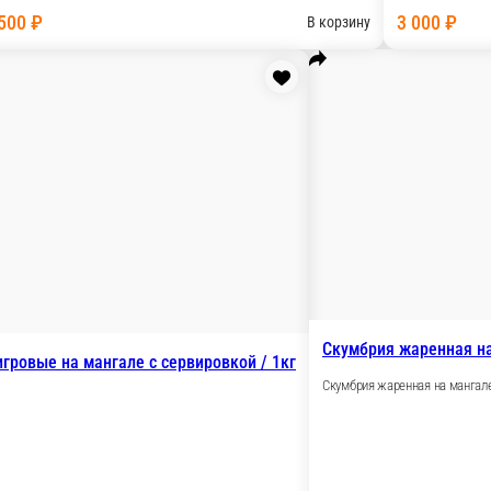
Карп Запечённый
Карп, запечённый на манга
оры, лимон, зелень, специи
кг.
1 100 ₽
В корзину
Стейк лосося на мангале