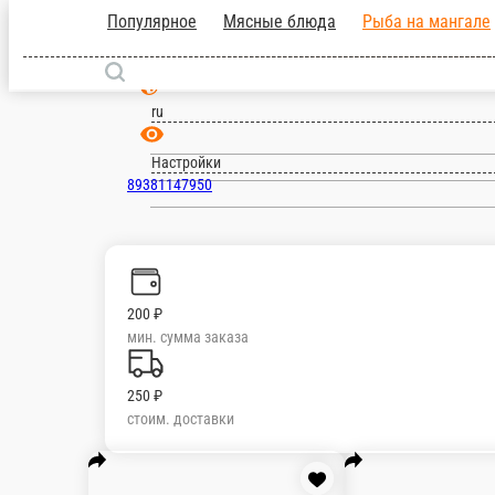
Шахты
ru
Настройки
89381147950
200 ₽
мин. сумма заказа
250 ₽
стоим. доставки
Популярное
Мясные блюда
Рыба на манга