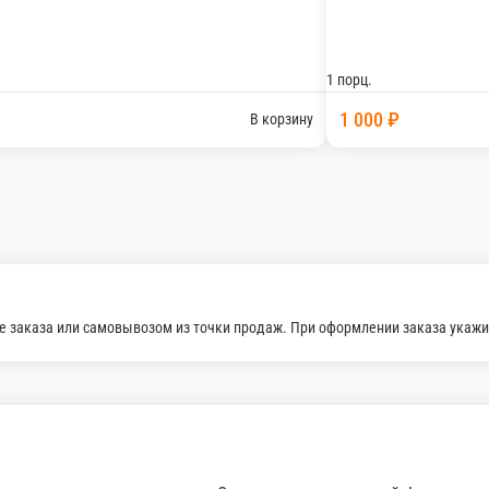
850 ₽
ну
Кальмары на мангале / 1 кг
Кальмары на мангале / 1 кг
 зелень, специи)