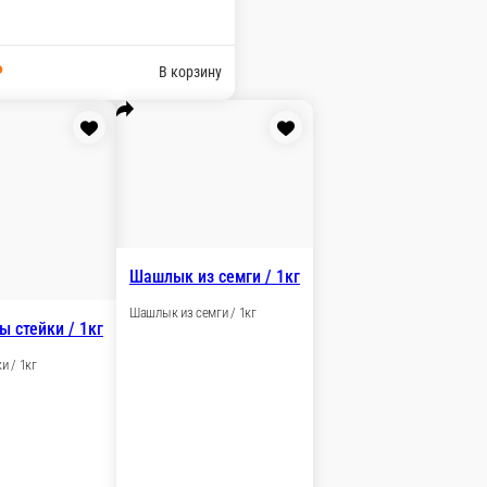
кой / 1кг