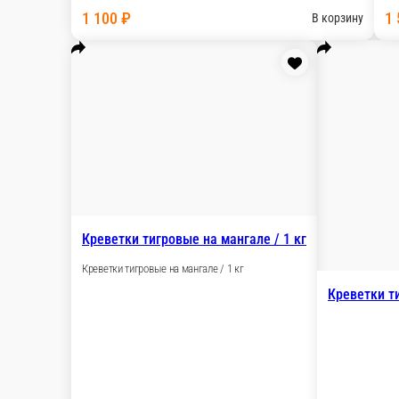
Скумбрия на мангале
Скумбрия, жаренная на мангале Начинка - помид
кг.
850 ₽