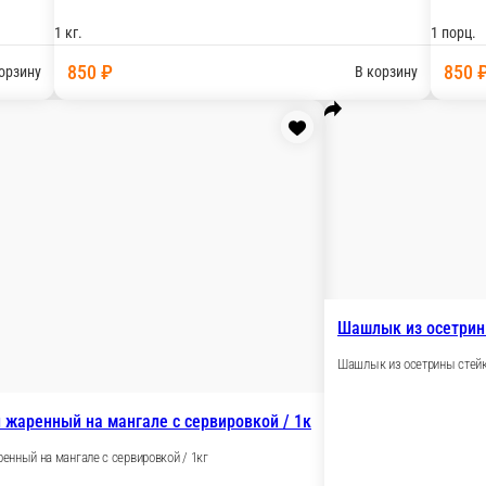
кг
Креветки тигровые на мангале с сервиров
1 порц.